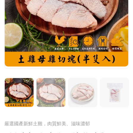
嚴選國產新鮮土雞，肉質鮮美、滋味濃郁