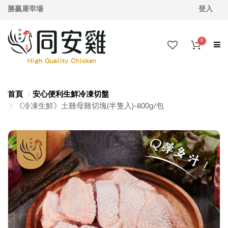
勝贏屠宰場
登入
0
首頁
安心便利生鮮冷凍切盤
《冷凍生鮮》土雞母雞切塊(半隻入)-800g/包