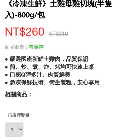
《冷凍生鮮》土雞母雞切塊(半隻
入)-800g/包
NT$260
NT$310
商品狀態 :
有庫存
● 嚴選國產新鮮土雞肉，品質保證
● 煎、炒、煮、炸、烤均可快速上桌
● 口感Q彈多汁、肉質鮮美
● 急凍保鮮技術、衛生製程，安心享用
相關商品
：
請選擇數量：