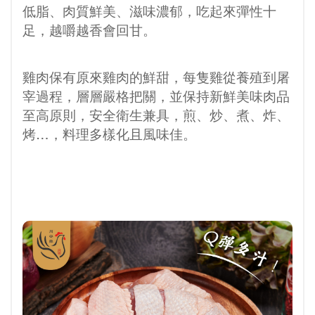
低脂、肉質鮮美、滋味濃郁，吃起來彈性十
足，越嚼越香會回甘。
雞肉保有原來雞肉的鮮甜，每隻雞從養殖到屠
宰過程，層層嚴格把關，並保持新鮮美味肉品
至高原則，安全衛生兼具，煎、炒、煮、炸、
烤…，料理多樣化且風味佳。