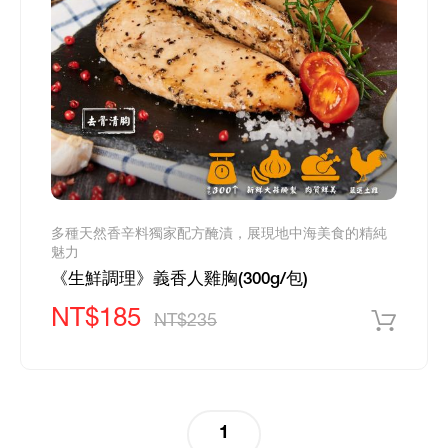
多種天然香辛料獨家配方醃漬，展現地中海美食的精純
魅力
《生鮮調理》義香人雞胸(300g/包)
NT$185
NT$235
(current)
1