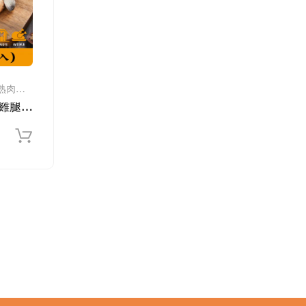
嚴選台東新鮮放山土雞，完熟肉質更細膩、皮薄骨細、滋味濃郁
《冷凍生鮮》古早雞母雞腿(2支入)-600g/包
t)