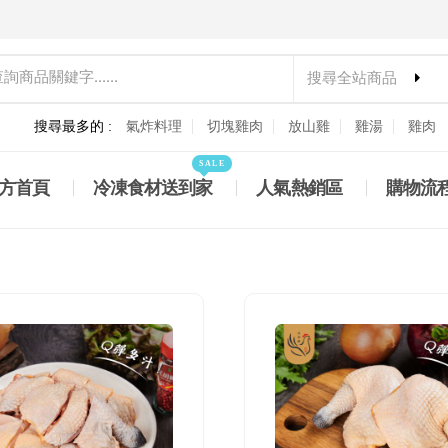
搜尋全站商品
搜尋最多的 :
氣炸料理
切塊雞肉
放山雞
雞湯
雞肉
SALE
方首頁
冷凍食材送到家
人氣熱銷區
購物流