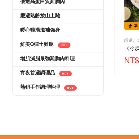
優選高蛋白質雞胸肉
嚴選熟齡放山土雞
暖心雞湯滋補強身
鮮美Q彈土雞腿
HOT
增肌減脂最強雞胸肉料理
NT$
宵夜首選調理品
HOT
熱銷手作調理料理
HOT