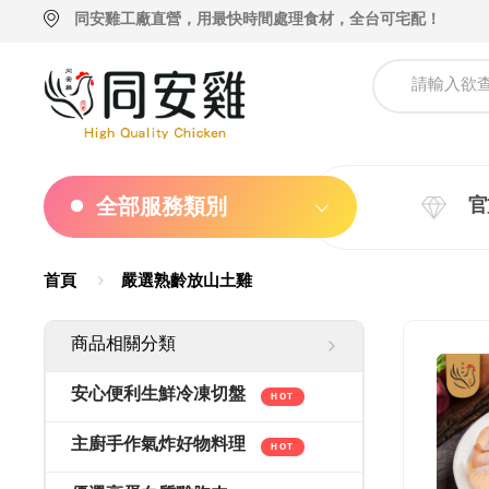
同安雞工廠直營，用最快時間處理食材，全台可宅配！
全部服務類別
官
首頁
嚴選熟齡放山土雞
商品相關分類
安心便利生鮮冷凍切盤
HOT
主廚手作氣炸好物料理
HOT