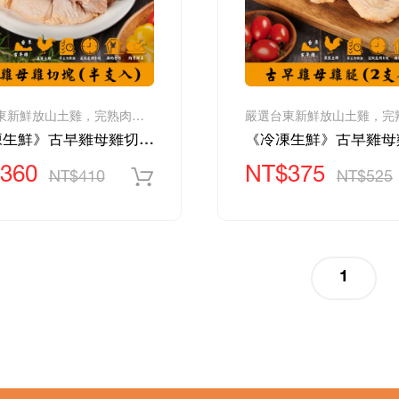
嚴選台東新鮮放山土雞，完熟肉質更細膩、皮薄骨細、滋味濃郁
《冷凍生鮮》古早雞母雞切塊(半隻入)-800g/包
360
NT$375
NT$410
NT$525
(curren
1